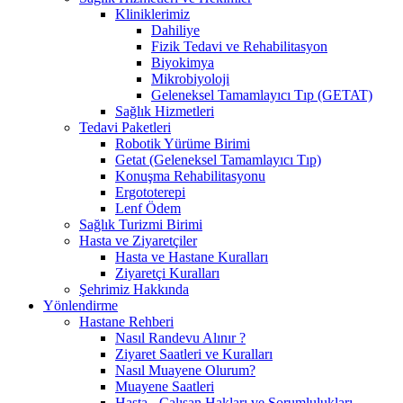
Kliniklerimiz
Dahiliye
Fizik Tedavi ve Rehabilitasyon
Biyokimya
Mikrobiyoloji
Geleneksel Tamamlayıcı Tıp (GETAT)
Sağlık Hizmetleri
Tedavi Paketleri
Robotik Yürüme Birimi
Getat (Geleneksel Tamamlayıcı Tıp)
Konuşma Rehabilitasyonu
Ergototerepi
Lenf Ödem
Sağlık Turizmi Birimi
Hasta ve Ziyaretçiler
Hasta ve Hastane Kuralları
Ziyaretçi Kuralları
Şehrimiz Hakkında
Yönlendirme
Hastane Rehberi
Nasıl Randevu Alınır ?
Ziyaret Saatleri ve Kuralları
Nasıl Muayene Olurum?
Muayene Saatleri
Hasta - Çalışan Hakları ve Sorumlulukları