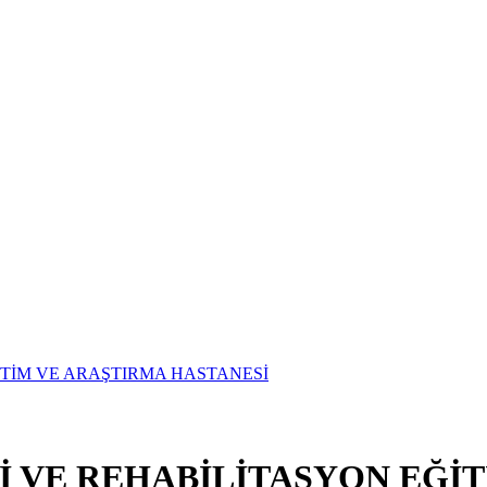
Vİ VE REHABİLİTASYON EĞİ