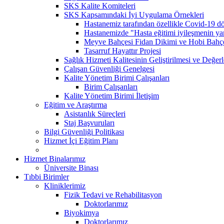
SKS Kalite Komiteleri
SKS Kapsamındaki İyi Uygulama Örnekleri
Hastanemiz tarafından özellikle Covid-19 dö
Hastanemizde "Hasta eğitimi iyileşmenin yarı
Meyve Bahçesi Fidan Dikimi ve Hobi Bahç
Tasarruf Hayattır Projesi
Sağlık Hizmeti Kalitesinin Geliştirilmesi ve Değer
Çalışan Güvenliği Genelgesi
Kalite Yönetim Birimi Çalışanları
Birim Çalışanları
Kalite Yönetim Birimi İletişim
Eğitim ve Araştırma
Asistanlık Süreçleri
Staj Başvuruları
Bilgi Güvenliği Politikası
Hizmet İçi Eğitim Planı
Hizmet Binalarımız
Üniversite Binası
Tıbbi Birimler
Kliniklerimiz
Fizik Tedavi ve Rehabilitasyon
Doktorlarımız
Biyokimya
Doktorlarımız