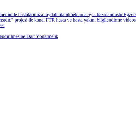
neminde hastalarımıza faydalı olabilmek amacıyla hazırlanmıstır.Egzers
sıdır." projesi ile kanal FTR hasta ve hasta yakını bilgilendirme videos
esi
lendirilmesine Dair Yönetmelik