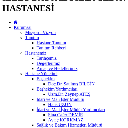
HASTANESİ
Kurumsal
Misyon - Vizyon
Tanıtım
Hastane Tanıtım
Tanıtım Rehberi
Hastanemiz
Tarihçemiz
Değerlerimiz
Amaç ve Hedeflerimiz
Hastane Yönetimi
Başhekim
Doç.Dr. Satılmış BİLGİN
Başhekim Yardımcıları
Uzm.Dr. Zeynep ATEŞ
İdari ve Mali İşler Müdürü
Halis UZUN
İdari ve Mali İşler Müdür Yardımcıları
Sina Cafer DEMİR
Aytaç KORKMAZ
Sağlık ve Bakım Hizmetleri Müdürü