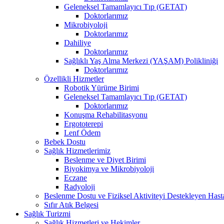
Geleneksel Tamamlayıcı Tıp (GETAT)
Doktorlarımız
Mikrobiyoloji
Doktorlarımız
Dahiliye
Doktorlarımız
Sağlıklı Yaş Alma Merkezi (YAŞAM) Polikliniği
Doktorlarımız
Özellikli Hizmetler
Robotik Yürüme Birimi
Geleneksel Tamamlayıcı Tıp (GETAT)
Doktorlarımız
Konuşma Rehabilitasyonu
Ergototerepi
Lenf Ödem
Bebek Dostu
Sağlık Hizmetlerimiz
Beslenme ve Diyet Birimi
Biyokimya ve Mikrobiyoloji
Eczane
Radyoloji
Beslenme Dostu ve Fiziksel Aktiviteyi Destekleyen Hast
Sıfır Atık Belgesi
Sağlık Turizmi
Sağlık Hizmetleri ve Hekimler