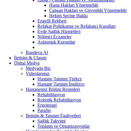
Hasta Hakları Yönetmeliği
Çalışan Hakları ve Güvenliği Yönetmeliği
Hekim Seçme Hakkı
Engelli Rehberi
Refakat Politikamız ve Refakatçi Kuralları
Evde Sağlık Hizmetleri
Nöbetçi Eczaneler
Anlaşmalı Kurumlar
Randevu Al
İletişim & Ulaşım
Dijital Medya
Medyada Biz
Videolarımız
Hastane Tanıtım Türkçe
Hastane Tanıtım İngilizce
Hastanemiz Bölüm Resimleri
Rehabilitasyon
Robotik Rehabilitasyon
Ergoterapi
Parafin
İletişim & Tanıtım Faaliyetleri
Sağlık Takvimi
Toplantı ve Organizasyonlar