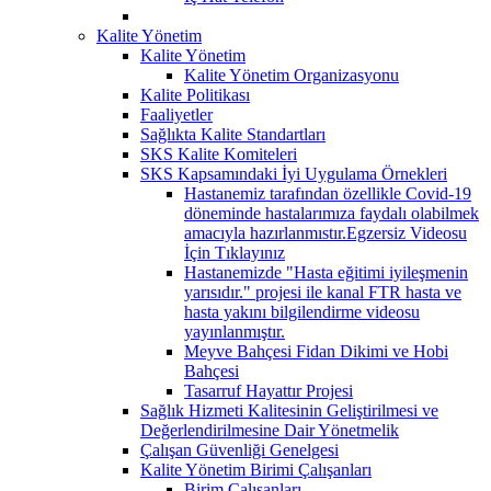
Kalite Yönetim
Kalite Yönetim
Kalite Yönetim Organizasyonu
Kalite Politikası
Faaliyetler
Sağlıkta Kalite Standartları
SKS Kalite Komiteleri
SKS Kapsamındaki İyi Uygulama Örnekleri
Hastanemiz tarafından özellikle Covid-19
döneminde hastalarımıza faydalı olabilmek
amacıyla hazırlanmıstır.Egzersiz Videosu
İçin Tıklayınız
Hastanemizde "Hasta eğitimi iyileşmenin
yarısıdır." projesi ile kanal FTR hasta ve
hasta yakını bilgilendirme videosu
yayınlanmıştır.
Meyve Bahçesi Fidan Dikimi ve Hobi
Bahçesi
Tasarruf Hayattır Projesi
Sağlık Hizmeti Kalitesinin Geliştirilmesi ve
Değerlendirilmesine Dair Yönetmelik
Çalışan Güvenliği Genelgesi
Kalite Yönetim Birimi Çalışanları
Birim Çalışanları