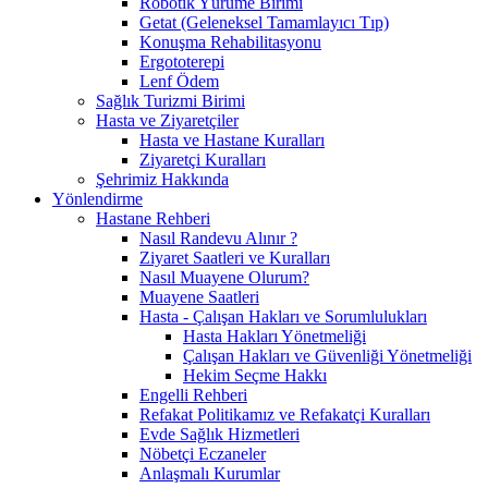
Robotik Yürüme Birimi
Getat (Geleneksel Tamamlayıcı Tıp)
Konuşma Rehabilitasyonu
Ergototerepi
Lenf Ödem
Sağlık Turizmi Birimi
Hasta ve Ziyaretçiler
Hasta ve Hastane Kuralları
Ziyaretçi Kuralları
Şehrimiz Hakkında
Yönlendirme
Hastane Rehberi
Nasıl Randevu Alınır ?
Ziyaret Saatleri ve Kuralları
Nasıl Muayene Olurum?
Muayene Saatleri
Hasta - Çalışan Hakları ve Sorumlulukları
Hasta Hakları Yönetmeliği
Çalışan Hakları ve Güvenliği Yönetmeliği
Hekim Seçme Hakkı
Engelli Rehberi
Refakat Politikamız ve Refakatçi Kuralları
Evde Sağlık Hizmetleri
Nöbetçi Eczaneler
Anlaşmalı Kurumlar