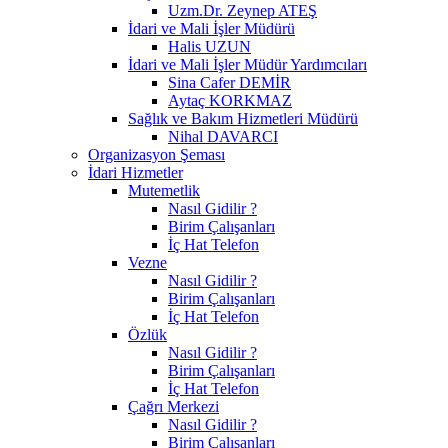
Uzm.Dr. Zeynep ATEŞ
İdari ve Mali İşler Müdürü
Halis UZUN
İdari ve Mali İşler Müdür Yardımcıları
Sina Cafer DEMİR
Aytaç KORKMAZ
Sağlık ve Bakım Hizmetleri Müdürü
Nihal DAVARCI
Organizasyon Şeması
İdari Hizmetler
Mutemetlik
Nasıl Gidilir ?
Birim Çalışanları
İç Hat Telefon
Vezne
Nasıl Gidilir ?
Birim Çalışanları
İç Hat Telefon
Özlük
Nasıl Gidilir ?
Birim Çalışanları
İç Hat Telefon
Çağrı Merkezi
Nasıl Gidilir ?
Birim Çalışanları