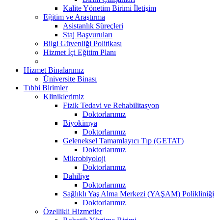
Kalite Yönetim Birimi İletişim
Eğitim ve Araştırma
Asistanlık Süreçleri
Staj Başvuruları
Bilgi Güvenliği Politikası
Hizmet İçi Eğitim Planı
Hizmet Binalarımız
Üniversite Binası
Tıbbi Birimler
Kliniklerimiz
Fizik Tedavi ve Rehabilitasyon
Doktorlarımız
Biyokimya
Doktorlarımız
Geleneksel Tamamlayıcı Tıp (GETAT)
Doktorlarımız
Mikrobiyoloji
Doktorlarımız
Dahiliye
Doktorlarımız
Sağlıklı Yaş Alma Merkezi (YAŞAM) Polikliniği
Doktorlarımız
Özellikli Hizmetler