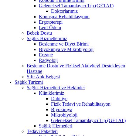
Robotik Yürüme Birimi
Geleneksel Tamamlayıcı Tıp (GETAT)
Doktorlarımız
Konuşma Rehabilitasyonu
Ergototerepi
Lenf Ödem
Bebek Dostu
Sağlık Hizmetlerimiz
Beslenme ve Diyet Birimi
Biyokimya ve Mikrobiyoloji
Eczane
Radyoloji
Beslenme Dostu ve Fiziksel Aktiviteyi Destekleyen
Hastane
Sıfır Atık Belgesi
Sağlık Turizmi
Sağlık Hizmetleri ve Hekimler
Kliniklerimiz
Dahiliye
Fizik Tedavi ve Rehabilitasyon
Biyokimya
Mikrobiyoloji
Geleneksel Tamamlayıcı Tıp (GETAT)
Sağlık Hizmetleri
Tedavi Paketleri