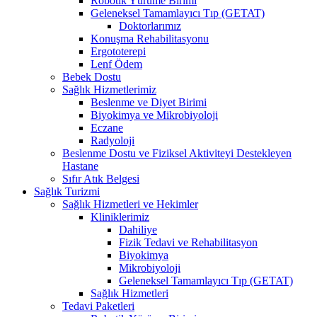
Robotik Yürüme Birimi
Geleneksel Tamamlayıcı Tıp (GETAT)
Doktorlarımız
Konuşma Rehabilitasyonu
Ergototerepi
Lenf Ödem
Bebek Dostu
Sağlık Hizmetlerimiz
Beslenme ve Diyet Birimi
Biyokimya ve Mikrobiyoloji
Eczane
Radyoloji
Beslenme Dostu ve Fiziksel Aktiviteyi Destekleyen
Hastane
Sıfır Atık Belgesi
Sağlık Turizmi
Sağlık Hizmetleri ve Hekimler
Kliniklerimiz
Dahiliye
Fizik Tedavi ve Rehabilitasyon
Biyokimya
Mikrobiyoloji
Geleneksel Tamamlayıcı Tıp (GETAT)
Sağlık Hizmetleri
Tedavi Paketleri