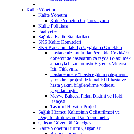
Kalite Yönetim
Kalite Yönetim
Kalite Yönetim Organizasyonu
Kalite Politikası
Faaliyetler
Sağlıkta Kalite Standartları
SKS Kalite Komiteleri
SKS Kapsamındaki İyi Uygulama Örnekleri
Hastanemiz tarafından özellikle Covid-19
döneminde hastalarımıza faydalı olabilmek
amacıyla hazırlanmıstır.Egzersiz Videosu
İçin Tıklayınız
Hastanemizde "Hasta eğitimi iyileşmenin
yarısıdır." projesi ile kanal FTR hasta ve
hasta yakını bilgilendirme videosu
yayınlanmıştır.
Meyve Bahçesi Fidan Dikimi ve Hobi
Bahçesi
Tasarruf Hayattır Projesi
Sağlık Hizmeti Kalitesinin Geliştirilmesi ve
Değerlendirilmesine Dair Yönetmelik
Çalışan Güvenliği Genelgesi
Kalite Yönetim Birimi Çalışanları
Birim Çalışanları