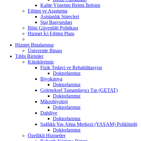
Kalite Yönetim Birimi İletişim
Eğitim ve Araştırma
Asistanlık Süreçleri
Staj Başvuruları
Bilgi Güvenliği Politikası
Hizmet İçi Eğitim Planı
Hizmet Binalarımız
Üniversite Binası
Tıbbi Birimler
Kliniklerimiz
Fizik Tedavi ve Rehabilitasyon
Doktorlarımız
Biyokimya
Doktorlarımız
Geleneksel Tamamlayıcı Tıp (GETAT)
Doktorlarımız
Mikrobiyoloji
Doktorlarımız
Dahiliye
Doktorlarımız
Sağlıklı Yaş Alma Merkezi (YAŞAM) Polikliniği
Doktorlarımız
Özellikli Hizmetler