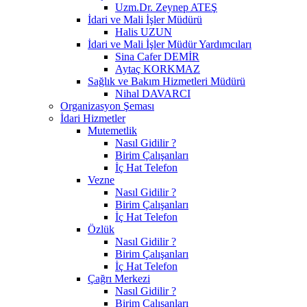
Uzm.Dr. Zeynep ATEŞ
İdari ve Mali İşler Müdürü
Halis UZUN
İdari ve Mali İşler Müdür Yardımcıları
Sina Cafer DEMİR
Aytaç KORKMAZ
Sağlık ve Bakım Hizmetleri Müdürü
Nihal DAVARCI
Organizasyon Şeması
İdari Hizmetler
Mutemetlik
Nasıl Gidilir ?
Birim Çalışanları
İç Hat Telefon
Vezne
Nasıl Gidilir ?
Birim Çalışanları
İç Hat Telefon
Özlük
Nasıl Gidilir ?
Birim Çalışanları
İç Hat Telefon
Çağrı Merkezi
Nasıl Gidilir ?
Birim Çalışanları