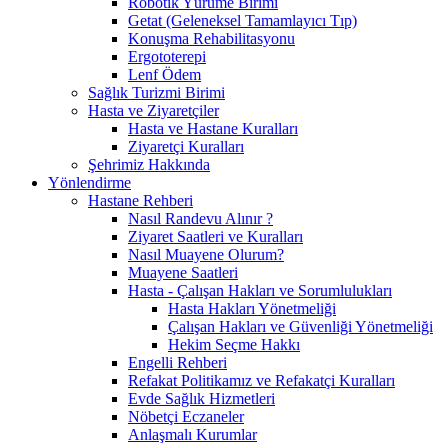
Robotik Yürüme Birimi
Getat (Geleneksel Tamamlayıcı Tıp)
Konuşma Rehabilitasyonu
Ergototerepi
Lenf Ödem
Sağlık Turizmi Birimi
Hasta ve Ziyaretçiler
Hasta ve Hastane Kuralları
Ziyaretçi Kuralları
Şehrimiz Hakkında
Yönlendirme
Hastane Rehberi
Nasıl Randevu Alınır ?
Ziyaret Saatleri ve Kuralları
Nasıl Muayene Olurum?
Muayene Saatleri
Hasta - Çalışan Hakları ve Sorumlulukları
Hasta Hakları Yönetmeliği
Çalışan Hakları ve Güvenliği Yönetmeliği
Hekim Seçme Hakkı
Engelli Rehberi
Refakat Politikamız ve Refakatçi Kuralları
Evde Sağlık Hizmetleri
Nöbetçi Eczaneler
Anlaşmalı Kurumlar