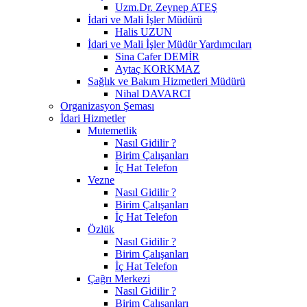
Uzm.Dr. Zeynep ATEŞ
İdari ve Mali İşler Müdürü
Halis UZUN
İdari ve Mali İşler Müdür Yardımcıları
Sina Cafer DEMİR
Aytaç KORKMAZ
Sağlık ve Bakım Hizmetleri Müdürü
Nihal DAVARCI
Organizasyon Şeması
İdari Hizmetler
Mutemetlik
Nasıl Gidilir ?
Birim Çalışanları
İç Hat Telefon
Vezne
Nasıl Gidilir ?
Birim Çalışanları
İç Hat Telefon
Özlük
Nasıl Gidilir ?
Birim Çalışanları
İç Hat Telefon
Çağrı Merkezi
Nasıl Gidilir ?
Birim Çalışanları