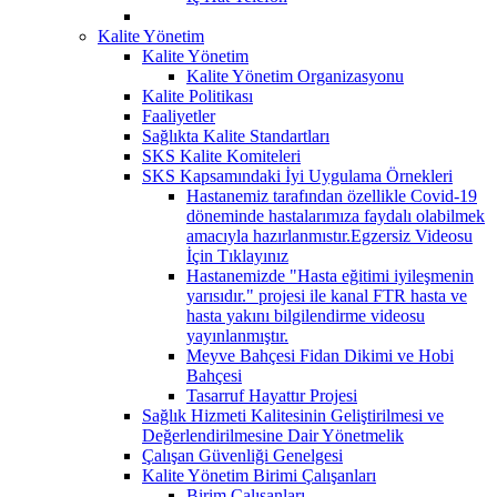
Kalite Yönetim
Kalite Yönetim
Kalite Yönetim Organizasyonu
Kalite Politikası
Faaliyetler
Sağlıkta Kalite Standartları
SKS Kalite Komiteleri
SKS Kapsamındaki İyi Uygulama Örnekleri
Hastanemiz tarafından özellikle Covid-19
döneminde hastalarımıza faydalı olabilmek
amacıyla hazırlanmıstır.Egzersiz Videosu
İçin Tıklayınız
Hastanemizde "Hasta eğitimi iyileşmenin
yarısıdır." projesi ile kanal FTR hasta ve
hasta yakını bilgilendirme videosu
yayınlanmıştır.
Meyve Bahçesi Fidan Dikimi ve Hobi
Bahçesi
Tasarruf Hayattır Projesi
Sağlık Hizmeti Kalitesinin Geliştirilmesi ve
Değerlendirilmesine Dair Yönetmelik
Çalışan Güvenliği Genelgesi
Kalite Yönetim Birimi Çalışanları
Birim Çalışanları