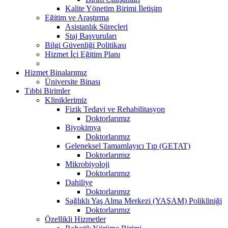
Kalite Yönetim Birimi İletişim
Eğitim ve Araştırma
Asistanlık Süreçleri
Staj Başvuruları
Bilgi Güvenliği Politikası
Hizmet İçi Eğitim Planı
Hizmet Binalarımız
Üniversite Binası
Tıbbi Birimler
Kliniklerimiz
Fizik Tedavi ve Rehabilitasyon
Doktorlarımız
Biyokimya
Doktorlarımız
Geleneksel Tamamlayıcı Tıp (GETAT)
Doktorlarımız
Mikrobiyoloji
Doktorlarımız
Dahiliye
Doktorlarımız
Sağlıklı Yaş Alma Merkezi (YAŞAM) Polikliniği
Doktorlarımız
Özellikli Hizmetler