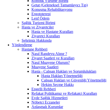
Robotik Yürüme Birimi
Getat (Geleneksel Tamamlayıcı Tıp)
Konuşma Rehabilitasyonu
Ergototerepi
Lenf Ödem
Sağlık Turizmi Birimi
Hasta ve Ziyaretçiler
Hasta ve Hastane Kuralları
Ziyaretçi Kuralları
Şehrimiz Hakkında
Yönlendirme
Hastane Rehberi
Nasıl Randevu Alınır ?
Ziyaret Saatleri ve Kuralları
Nasıl Muayene Olurum?
Muayene Saatleri
Hasta - Çalışan Hakları ve Sorumlulukları
Hasta Hakları Yönetmeliği
Çalışan Hakları ve Güvenliği Yönetmeliği
Hekim Seçme Hakkı
Engelli Rehberi
Refakat Politikamız ve Refakatçi Kuralları
Evde Sağlık Hizmetleri
Nöbetçi Eczaneler
Anlaşmalı Kurumlar