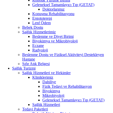
Robotik Yürüme Birimi
Geleneksel Tamamlayıcı Tıp (GETAT)
Doktorlarımız
Konuşma Rehabilitasyonu
Ergototerepi
Lenf Ödem
Bebek Dostu
Sağlık Hizmetlerimiz
Beslenme ve Diyet Birimi
Biyokimya ve Mikrobiyoloji
Eczane
Radyoloji
Beslenme Dostu ve Fiziksel Aktiviteyi Destekleyen
Hastane
Sıfır Atık Belgesi
Sağlık Turizmi
Sağlık Hizmetleri ve Hekimler
Kliniklerimiz
Dahiliye
Fizik Tedavi ve Rehabilitasyon
Biyokimya
Mikrobiyoloji
Geleneksel Tamamlayıcı Tıp (GETAT)
Sağlık Hizmetleri
Tedavi Paketleri