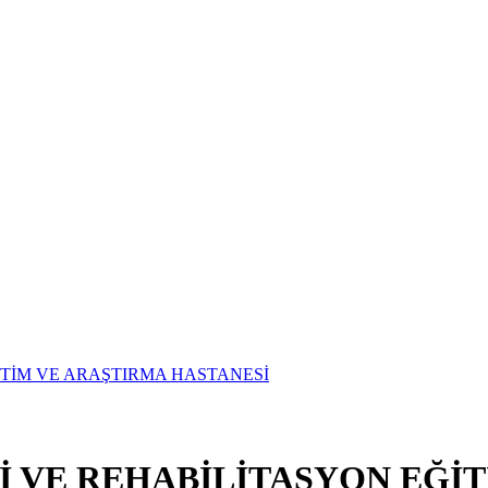
Vİ VE REHABİLİTASYON EĞİ