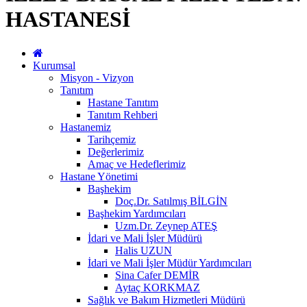
HASTANESİ
Kurumsal
Misyon - Vizyon
Tanıtım
Hastane Tanıtım
Tanıtım Rehberi
Hastanemiz
Tarihçemiz
Değerlerimiz
Amaç ve Hedeflerimiz
Hastane Yönetimi
Başhekim
Doç.Dr. Satılmış BİLGİN
Başhekim Yardımcıları
Uzm.Dr. Zeynep ATEŞ
İdari ve Mali İşler Müdürü
Halis UZUN
İdari ve Mali İşler Müdür Yardımcıları
Sina Cafer DEMİR
Aytaç KORKMAZ
Sağlık ve Bakım Hizmetleri Müdürü