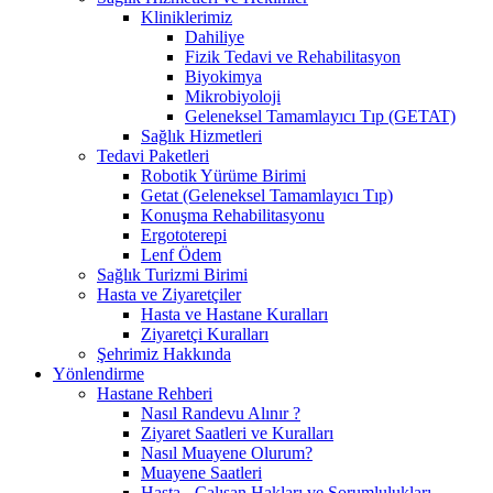
Kliniklerimiz
Dahiliye
Fizik Tedavi ve Rehabilitasyon
Biyokimya
Mikrobiyoloji
Geleneksel Tamamlayıcı Tıp (GETAT)
Sağlık Hizmetleri
Tedavi Paketleri
Robotik Yürüme Birimi
Getat (Geleneksel Tamamlayıcı Tıp)
Konuşma Rehabilitasyonu
Ergototerepi
Lenf Ödem
Sağlık Turizmi Birimi
Hasta ve Ziyaretçiler
Hasta ve Hastane Kuralları
Ziyaretçi Kuralları
Şehrimiz Hakkında
Yönlendirme
Hastane Rehberi
Nasıl Randevu Alınır ?
Ziyaret Saatleri ve Kuralları
Nasıl Muayene Olurum?
Muayene Saatleri
Hasta - Çalışan Hakları ve Sorumlulukları