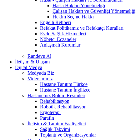
Hasta Hakları Yönetmeliği
Çalışan Hakları ve Güvenliği Yönetmeliği
Hekim Seçme Hakkı
Engelli Rehberi
Refakat Politikamız ve Refakatçi Kuralları
Evde Sağlık Hizmetleri
Nöbetçi Eczaneler
Anlaşmalı Kurumlar
Randevu Al
İletişim & Ulaşım
Dijital Medya
Medyada Biz
Videolarımız
Hastane Tanıtım Türkçe
Hastane Tanıtım İngilizce
Hastanemiz Bölüm Resimleri
Rehabilitasyon
Robotik Rehabilitasyon
Ergoterapi
Parafin
İletişim & Tanıtım Faaliyetleri
Sağlık Takvimi
Toplantı ve Organizasyonlar