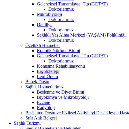
Geleneksel Tamamlayıcı Tıp (GETAT)
Doktorlarımız
Mikrobiyoloji
Doktorlarımız
Dahiliye
Doktorlarımız
Sağlıklı Yaş Alma Merkezi (YAŞAM) Polikliniği
Doktorlarımız
Özellikli Hizmetler
Robotik Yürüme Birimi
Geleneksel Tamamlayıcı Tıp (GETAT)
Doktorlarımız
Konuşma Rehabilitasyonu
Ergototerepi
Lenf Ödem
Bebek Dostu
Sağlık Hizmetlerimiz
Beslenme ve Diyet Birimi
Biyokimya ve Mikrobiyoloji
Eczane
Radyoloji
Beslenme Dostu ve Fiziksel Aktiviteyi Destekleyen Hast
Sıfır Atık Belgesi
Sağlık Turizmi
Sağlık Hizmetleri ve Hekimler