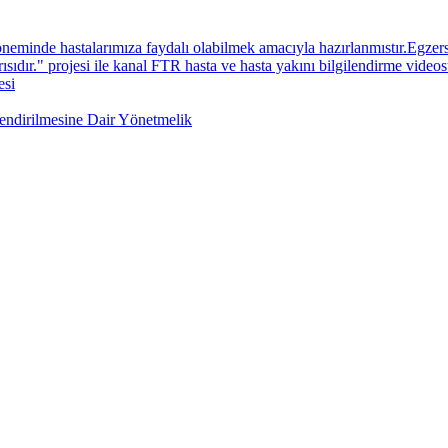
neminde hastalarımıza faydalı olabilmek amacıyla hazırlanmıstır.Egzers
sıdır." projesi ile kanal FTR hasta ve hasta yakını bilgilendirme videos
esi
lendirilmesine Dair Yönetmelik