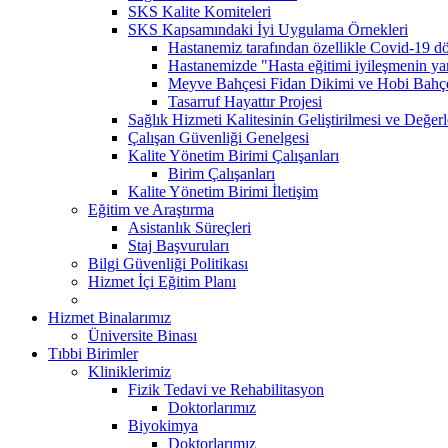
SKS Kalite Komiteleri
SKS Kapsamındaki İyi Uygulama Örnekleri
Hastanemiz tarafından özellikle Covid-19 dö
Hastanemizde "Hasta eğitimi iyileşmenin yarı
Meyve Bahçesi Fidan Dikimi ve Hobi Bahç
Tasarruf Hayattır Projesi
Sağlık Hizmeti Kalitesinin Geliştirilmesi ve Değer
Çalışan Güvenliği Genelgesi
Kalite Yönetim Birimi Çalışanları
Birim Çalışanları
Kalite Yönetim Birimi İletişim
Eğitim ve Araştırma
Asistanlık Süreçleri
Staj Başvuruları
Bilgi Güvenliği Politikası
Hizmet İçi Eğitim Planı
Hizmet Binalarımız
Üniversite Binası
Tıbbi Birimler
Kliniklerimiz
Fizik Tedavi ve Rehabilitasyon
Doktorlarımız
Biyokimya
Doktorlarımız