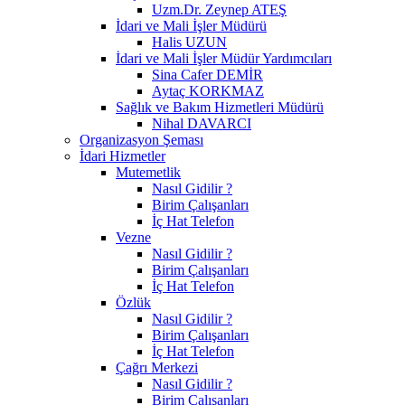
Uzm.Dr. Zeynep ATEŞ
İdari ve Mali İşler Müdürü
Halis UZUN
İdari ve Mali İşler Müdür Yardımcıları
Sina Cafer DEMİR
Aytaç KORKMAZ
Sağlık ve Bakım Hizmetleri Müdürü
Nihal DAVARCI
Organizasyon Şeması
İdari Hizmetler
Mutemetlik
Nasıl Gidilir ?
Birim Çalışanları
İç Hat Telefon
Vezne
Nasıl Gidilir ?
Birim Çalışanları
İç Hat Telefon
Özlük
Nasıl Gidilir ?
Birim Çalışanları
İç Hat Telefon
Çağrı Merkezi
Nasıl Gidilir ?
Birim Çalışanları