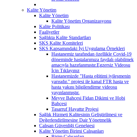
Kalite Yönetim
Kalite Yönetim
Kalite Yönetim Organizasyonu
Kalite Politikası
Faaliyetler
Sağlıkta Kalite Standartları
SKS Kalite Komiteleri
SKS Kapsamındaki İyi Uygulama Örnekleri
Hastanemiz tarafından özellikle Covid-19
döneminde hastalarımıza faydalı olabilmek
amacıyla hazırlanmıstır.Egzersiz Videosu
İçin Tıklayınız
Hastanemizde "Hasta eğitimi iyileşmenin
yarısıdır." projesi ile kanal FTR hasta ve
hasta yakını bilgilendirme videosu
yayınlanmıştır.
Meyve Bahçesi Fidan Dikimi ve Hobi
Bahçesi
Tasarruf Hayattır Projesi
Sağlık Hizmeti Kalitesinin Geliştirilmesi ve
Değerlendirilmesine Dair Yönetmelik
Çalışan Güvenliği Genelgesi
Kalite Yönetim Birimi Çalışanları
Birim Çalışanları