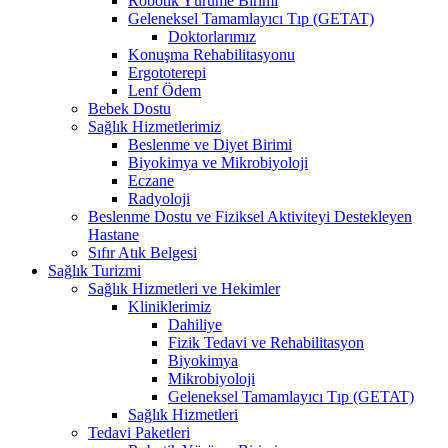
Robotik Yürüme Birimi
Geleneksel Tamamlayıcı Tıp (GETAT)
Doktorlarımız
Konuşma Rehabilitasyonu
Ergototerepi
Lenf Ödem
Bebek Dostu
Sağlık Hizmetlerimiz
Beslenme ve Diyet Birimi
Biyokimya ve Mikrobiyoloji
Eczane
Radyoloji
Beslenme Dostu ve Fiziksel Aktiviteyi Destekleyen
Hastane
Sıfır Atık Belgesi
Sağlık Turizmi
Sağlık Hizmetleri ve Hekimler
Kliniklerimiz
Dahiliye
Fizik Tedavi ve Rehabilitasyon
Biyokimya
Mikrobiyoloji
Geleneksel Tamamlayıcı Tıp (GETAT)
Sağlık Hizmetleri
Tedavi Paketleri