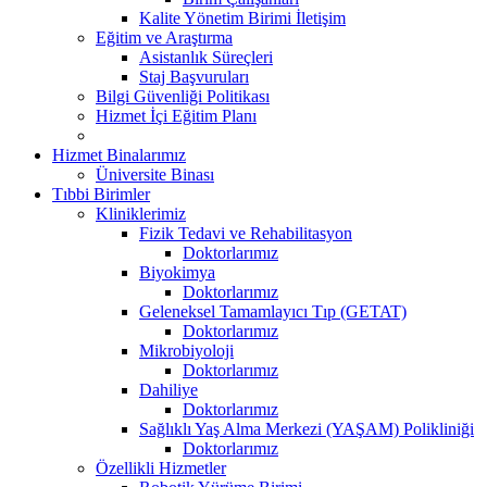
Kalite Yönetim Birimi İletişim
Eğitim ve Araştırma
Asistanlık Süreçleri
Staj Başvuruları
Bilgi Güvenliği Politikası
Hizmet İçi Eğitim Planı
Hizmet Binalarımız
Üniversite Binası
Tıbbi Birimler
Kliniklerimiz
Fizik Tedavi ve Rehabilitasyon
Doktorlarımız
Biyokimya
Doktorlarımız
Geleneksel Tamamlayıcı Tıp (GETAT)
Doktorlarımız
Mikrobiyoloji
Doktorlarımız
Dahiliye
Doktorlarımız
Sağlıklı Yaş Alma Merkezi (YAŞAM) Polikliniği
Doktorlarımız
Özellikli Hizmetler