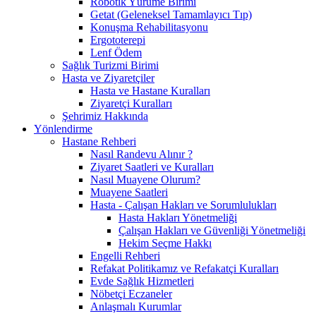
Robotik Yürüme Birimi
Getat (Geleneksel Tamamlayıcı Tıp)
Konuşma Rehabilitasyonu
Ergototerepi
Lenf Ödem
Sağlık Turizmi Birimi
Hasta ve Ziyaretçiler
Hasta ve Hastane Kuralları
Ziyaretçi Kuralları
Şehrimiz Hakkında
Yönlendirme
Hastane Rehberi
Nasıl Randevu Alınır ?
Ziyaret Saatleri ve Kuralları
Nasıl Muayene Olurum?
Muayene Saatleri
Hasta - Çalışan Hakları ve Sorumlulukları
Hasta Hakları Yönetmeliği
Çalışan Hakları ve Güvenliği Yönetmeliği
Hekim Seçme Hakkı
Engelli Rehberi
Refakat Politikamız ve Refakatçi Kuralları
Evde Sağlık Hizmetleri
Nöbetçi Eczaneler
Anlaşmalı Kurumlar