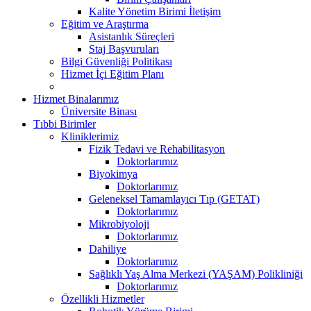
Kalite Yönetim Birimi İletişim
Eğitim ve Araştırma
Asistanlık Süreçleri
Staj Başvuruları
Bilgi Güvenliği Politikası
Hizmet İçi Eğitim Planı
Hizmet Binalarımız
Üniversite Binası
Tıbbi Birimler
Kliniklerimiz
Fizik Tedavi ve Rehabilitasyon
Doktorlarımız
Biyokimya
Doktorlarımız
Geleneksel Tamamlayıcı Tıp (GETAT)
Doktorlarımız
Mikrobiyoloji
Doktorlarımız
Dahiliye
Doktorlarımız
Sağlıklı Yaş Alma Merkezi (YAŞAM) Polikliniği
Doktorlarımız
Özellikli Hizmetler