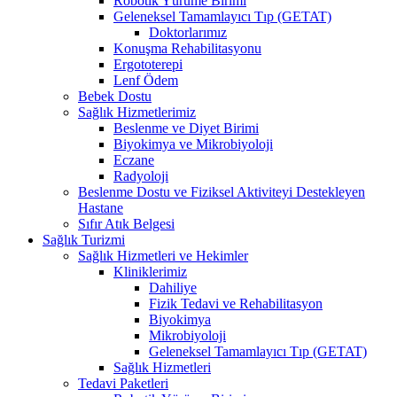
Robotik Yürüme Birimi
Geleneksel Tamamlayıcı Tıp (GETAT)
Doktorlarımız
Konuşma Rehabilitasyonu
Ergototerepi
Lenf Ödem
Bebek Dostu
Sağlık Hizmetlerimiz
Beslenme ve Diyet Birimi
Biyokimya ve Mikrobiyoloji
Eczane
Radyoloji
Beslenme Dostu ve Fiziksel Aktiviteyi Destekleyen
Hastane
Sıfır Atık Belgesi
Sağlık Turizmi
Sağlık Hizmetleri ve Hekimler
Kliniklerimiz
Dahiliye
Fizik Tedavi ve Rehabilitasyon
Biyokimya
Mikrobiyoloji
Geleneksel Tamamlayıcı Tıp (GETAT)
Sağlık Hizmetleri
Tedavi Paketleri