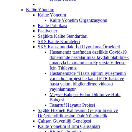
Kalite Yönetim
Kalite Yönetim
Kalite Yönetim Organizasyonu
Kalite Politikası
Faaliyetler
Sağlıkta Kalite Standartları
SKS Kalite Komiteleri
SKS Kapsamındaki İyi Uygulama Örnekleri
Hastanemiz tarafından özellikle Covid-19
döneminde hastalarımıza faydalı olabilmek
amacıyla hazırlanmıstır.Egzersiz Videosu
İçin Tıklayınız
Hastanemizde "Hasta eğitimi iyileşmenin
yarısıdır." projesi ile kanal FTR hasta ve
hasta yakını bilgilendirme videosu
yayınlanmıştır.
Meyve Bahçesi Fidan Dikimi ve Hobi
Bahçesi
Tasarruf Hayattır Projesi
Sağlık Hizmeti Kalitesinin Geliştirilmesi ve
Değerlendirilmesine Dair Yönetmelik
Çalışan Güvenliği Genelgesi
Kalite Yönetim Birimi Çalışanları
Birim Çalışanları