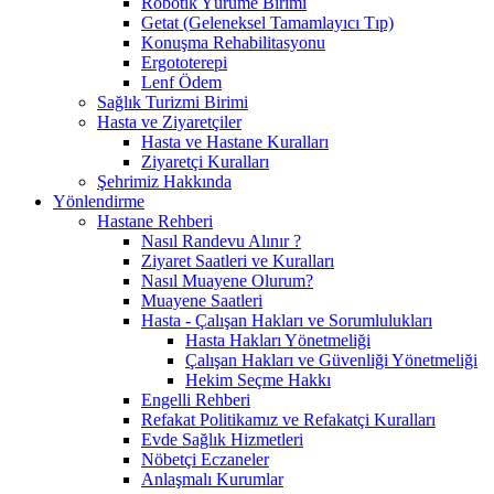
Robotik Yürüme Birimi
Getat (Geleneksel Tamamlayıcı Tıp)
Konuşma Rehabilitasyonu
Ergototerepi
Lenf Ödem
Sağlık Turizmi Birimi
Hasta ve Ziyaretçiler
Hasta ve Hastane Kuralları
Ziyaretçi Kuralları
Şehrimiz Hakkında
Yönlendirme
Hastane Rehberi
Nasıl Randevu Alınır ?
Ziyaret Saatleri ve Kuralları
Nasıl Muayene Olurum?
Muayene Saatleri
Hasta - Çalışan Hakları ve Sorumlulukları
Hasta Hakları Yönetmeliği
Çalışan Hakları ve Güvenliği Yönetmeliği
Hekim Seçme Hakkı
Engelli Rehberi
Refakat Politikamız ve Refakatçi Kuralları
Evde Sağlık Hizmetleri
Nöbetçi Eczaneler
Anlaşmalı Kurumlar