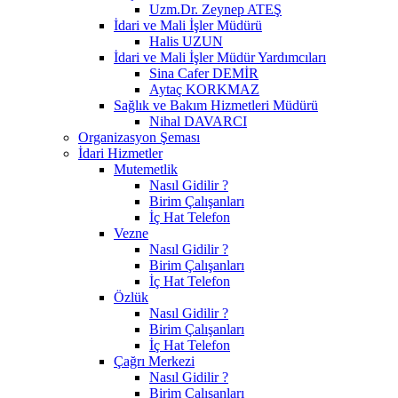
Uzm.Dr. Zeynep ATEŞ
İdari ve Mali İşler Müdürü
Halis UZUN
İdari ve Mali İşler Müdür Yardımcıları
Sina Cafer DEMİR
Aytaç KORKMAZ
Sağlık ve Bakım Hizmetleri Müdürü
Nihal DAVARCI
Organizasyon Şeması
İdari Hizmetler
Mutemetlik
Nasıl Gidilir ?
Birim Çalışanları
İç Hat Telefon
Vezne
Nasıl Gidilir ?
Birim Çalışanları
İç Hat Telefon
Özlük
Nasıl Gidilir ?
Birim Çalışanları
İç Hat Telefon
Çağrı Merkezi
Nasıl Gidilir ?
Birim Çalışanları