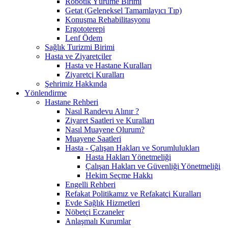
Robotik Yürüme Birimi
Getat (Geleneksel Tamamlayıcı Tıp)
Konuşma Rehabilitasyonu
Ergototerepi
Lenf Ödem
Sağlık Turizmi Birimi
Hasta ve Ziyaretçiler
Hasta ve Hastane Kuralları
Ziyaretçi Kuralları
Şehrimiz Hakkında
Yönlendirme
Hastane Rehberi
Nasıl Randevu Alınır ?
Ziyaret Saatleri ve Kuralları
Nasıl Muayene Olurum?
Muayene Saatleri
Hasta - Çalışan Hakları ve Sorumlulukları
Hasta Hakları Yönetmeliği
Çalışan Hakları ve Güvenliği Yönetmeliği
Hekim Seçme Hakkı
Engelli Rehberi
Refakat Politikamız ve Refakatçi Kuralları
Evde Sağlık Hizmetleri
Nöbetçi Eczaneler
Anlaşmalı Kurumlar