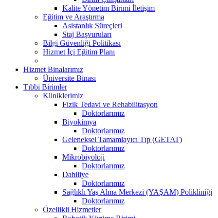
Kalite Yönetim Birimi İletişim
Eğitim ve Araştırma
Asistanlık Süreçleri
Staj Başvuruları
Bilgi Güvenliği Politikası
Hizmet İçi Eğitim Planı
Hizmet Binalarımız
Üniversite Binası
Tıbbi Birimler
Kliniklerimiz
Fizik Tedavi ve Rehabilitasyon
Doktorlarımız
Biyokimya
Doktorlarımız
Geleneksel Tamamlayıcı Tıp (GETAT)
Doktorlarımız
Mikrobiyoloji
Doktorlarımız
Dahiliye
Doktorlarımız
Sağlıklı Yaş Alma Merkezi (YAŞAM) Polikliniği
Doktorlarımız
Özellikli Hizmetler