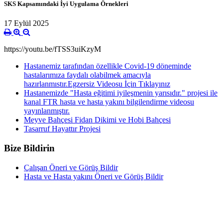
SKS Kapsamındaki İyi Uygulama Örnekleri
17 Eylül 2025
https://youtu.be/fTSS3uiKzyM
Hastanemiz tarafından özellikle Covid-19 döneminde
hastalarımıza faydalı olabilmek amacıyla
hazırlanmıstır.Egzersiz Videosu İçin Tıklayınız
Hastanemizde "Hasta eğitimi iyileşmenin yarısıdır." projesi ile
kanal FTR hasta ve hasta yakını bilgilendirme videosu
yayınlanmıştır.
Meyve Bahçesi Fidan Dikimi ve Hobi Bahçesi
Tasarruf Hayattır Projesi
Bize Bildirin
Çalışan Öneri ve Görüş Bildir
Hasta ve Hasta yakını Öneri ve Görüş Bildir