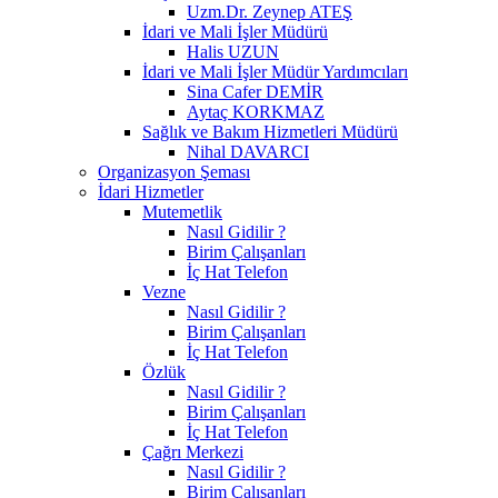
Uzm.Dr. Zeynep ATEŞ
İdari ve Mali İşler Müdürü
Halis UZUN
İdari ve Mali İşler Müdür Yardımcıları
Sina Cafer DEMİR
Aytaç KORKMAZ
Sağlık ve Bakım Hizmetleri Müdürü
Nihal DAVARCI
Organizasyon Şeması
İdari Hizmetler
Mutemetlik
Nasıl Gidilir ?
Birim Çalışanları
İç Hat Telefon
Vezne
Nasıl Gidilir ?
Birim Çalışanları
İç Hat Telefon
Özlük
Nasıl Gidilir ?
Birim Çalışanları
İç Hat Telefon
Çağrı Merkezi
Nasıl Gidilir ?
Birim Çalışanları