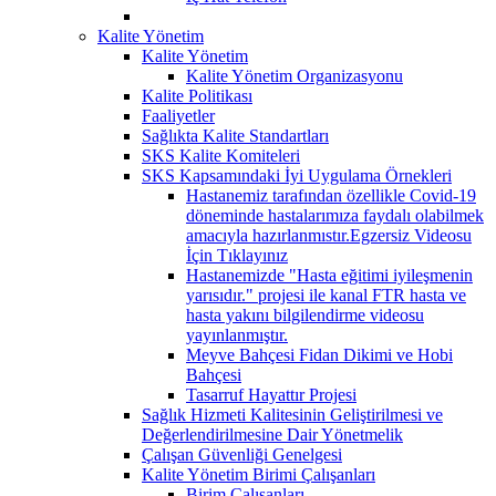
Kalite Yönetim
Kalite Yönetim
Kalite Yönetim Organizasyonu
Kalite Politikası
Faaliyetler
Sağlıkta Kalite Standartları
SKS Kalite Komiteleri
SKS Kapsamındaki İyi Uygulama Örnekleri
Hastanemiz tarafından özellikle Covid-19
döneminde hastalarımıza faydalı olabilmek
amacıyla hazırlanmıstır.Egzersiz Videosu
İçin Tıklayınız
Hastanemizde "Hasta eğitimi iyileşmenin
yarısıdır." projesi ile kanal FTR hasta ve
hasta yakını bilgilendirme videosu
yayınlanmıştır.
Meyve Bahçesi Fidan Dikimi ve Hobi
Bahçesi
Tasarruf Hayattır Projesi
Sağlık Hizmeti Kalitesinin Geliştirilmesi ve
Değerlendirilmesine Dair Yönetmelik
Çalışan Güvenliği Genelgesi
Kalite Yönetim Birimi Çalışanları
Birim Çalışanları