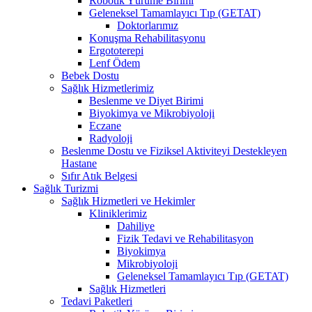
Robotik Yürüme Birimi
Geleneksel Tamamlayıcı Tıp (GETAT)
Doktorlarımız
Konuşma Rehabilitasyonu
Ergototerepi
Lenf Ödem
Bebek Dostu
Sağlık Hizmetlerimiz
Beslenme ve Diyet Birimi
Biyokimya ve Mikrobiyoloji
Eczane
Radyoloji
Beslenme Dostu ve Fiziksel Aktiviteyi Destekleyen
Hastane
Sıfır Atık Belgesi
Sağlık Turizmi
Sağlık Hizmetleri ve Hekimler
Kliniklerimiz
Dahiliye
Fizik Tedavi ve Rehabilitasyon
Biyokimya
Mikrobiyoloji
Geleneksel Tamamlayıcı Tıp (GETAT)
Sağlık Hizmetleri
Tedavi Paketleri