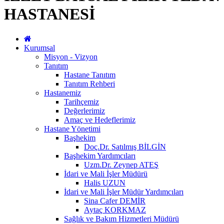
HASTANESİ
Kurumsal
Misyon - Vizyon
Tanıtım
Hastane Tanıtım
Tanıtım Rehberi
Hastanemiz
Tarihçemiz
Değerlerimiz
Amaç ve Hedeflerimiz
Hastane Yönetimi
Başhekim
Doç.Dr. Satılmış BİLGİN
Başhekim Yardımcıları
Uzm.Dr. Zeynep ATEŞ
İdari ve Mali İşler Müdürü
Halis UZUN
İdari ve Mali İşler Müdür Yardımcıları
Sina Cafer DEMİR
Aytaç KORKMAZ
Sağlık ve Bakım Hizmetleri Müdürü