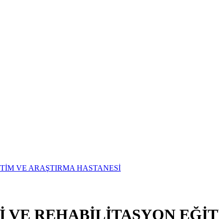
Vİ VE REHABİLİTASYON EĞİ