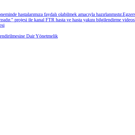
neminde hastalarımıza faydalı olabilmek amacıyla hazırlanmıstır.Egzers
sıdır." projesi ile kanal FTR hasta ve hasta yakını bilgilendirme videos
esi
lendirilmesine Dair Yönetmelik