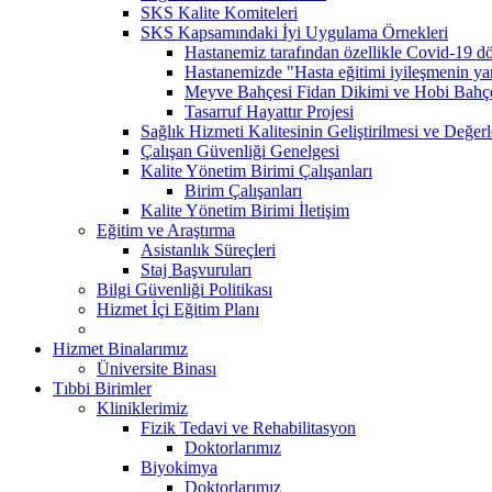
SKS Kalite Komiteleri
SKS Kapsamındaki İyi Uygulama Örnekleri
Hastanemiz tarafından özellikle Covid-19 dö
Hastanemizde "Hasta eğitimi iyileşmenin yarı
Meyve Bahçesi Fidan Dikimi ve Hobi Bahç
Tasarruf Hayattır Projesi
Sağlık Hizmeti Kalitesinin Geliştirilmesi ve Değer
Çalışan Güvenliği Genelgesi
Kalite Yönetim Birimi Çalışanları
Birim Çalışanları
Kalite Yönetim Birimi İletişim
Eğitim ve Araştırma
Asistanlık Süreçleri
Staj Başvuruları
Bilgi Güvenliği Politikası
Hizmet İçi Eğitim Planı
Hizmet Binalarımız
Üniversite Binası
Tıbbi Birimler
Kliniklerimiz
Fizik Tedavi ve Rehabilitasyon
Doktorlarımız
Biyokimya
Doktorlarımız