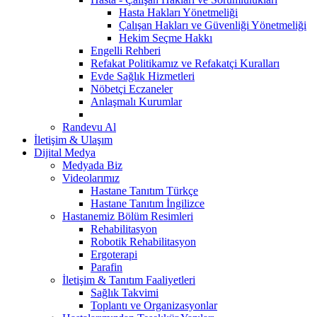
Hasta Hakları Yönetmeliği
Çalışan Hakları ve Güvenliği Yönetmeliği
Hekim Seçme Hakkı
Engelli Rehberi
Refakat Politikamız ve Refakatçi Kuralları
Evde Sağlık Hizmetleri
Nöbetçi Eczaneler
Anlaşmalı Kurumlar
Randevu Al
İletişim & Ulaşım
Dijital Medya
Medyada Biz
Videolarımız
Hastane Tanıtım Türkçe
Hastane Tanıtım İngilizce
Hastanemiz Bölüm Resimleri
Rehabilitasyon
Robotik Rehabilitasyon
Ergoterapi
Parafin
İletişim & Tanıtım Faaliyetleri
Sağlık Takvimi
Toplantı ve Organizasyonlar