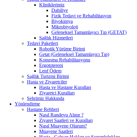
Kliniklerimiz
Dahiliye
Fizik Tedavi ve Rehabilitasyon
Biyokimya
Mikrobiyoloji
Geleneksel Tamamlayıcı Tıp (GETAT)
Sağlık Hizmetleri
Tedavi Paketleri
Robotik Yürüme Birimi
Getat (Geleneksel Tamamlayıcı Tıp)
Konuşma Rehabilitasyonu
Ergototerepi
Lenf Ödem
Sağlık Turizmi Birimi
Hasta ve Ziyaretçiler
Hasta ve Hastane Kuralları
Ziyaretçi Kuralları
Şehrimiz Hakkında
Yönlendirme
Hastane Rehberi
Nasıl Randevu Alınır ?
Ziyaret Saatleri ve Kuralları
Nasıl Muayene Olurum?
Muayene Saatleri
Hasta - Çalışan Hakları ve Sorumlulukları