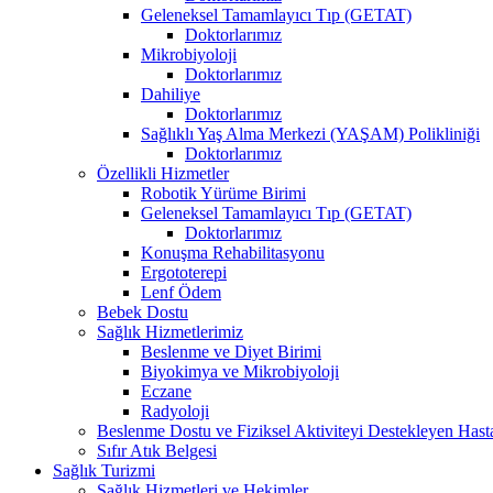
Geleneksel Tamamlayıcı Tıp (GETAT)
Doktorlarımız
Mikrobiyoloji
Doktorlarımız
Dahiliye
Doktorlarımız
Sağlıklı Yaş Alma Merkezi (YAŞAM) Polikliniği
Doktorlarımız
Özellikli Hizmetler
Robotik Yürüme Birimi
Geleneksel Tamamlayıcı Tıp (GETAT)
Doktorlarımız
Konuşma Rehabilitasyonu
Ergototerepi
Lenf Ödem
Bebek Dostu
Sağlık Hizmetlerimiz
Beslenme ve Diyet Birimi
Biyokimya ve Mikrobiyoloji
Eczane
Radyoloji
Beslenme Dostu ve Fiziksel Aktiviteyi Destekleyen Hast
Sıfır Atık Belgesi
Sağlık Turizmi
Sağlık Hizmetleri ve Hekimler