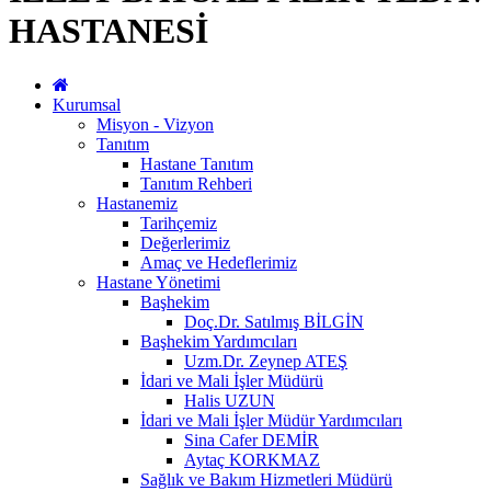
HASTANESİ
Kurumsal
Misyon - Vizyon
Tanıtım
Hastane Tanıtım
Tanıtım Rehberi
Hastanemiz
Tarihçemiz
Değerlerimiz
Amaç ve Hedeflerimiz
Hastane Yönetimi
Başhekim
Doç.Dr. Satılmış BİLGİN
Başhekim Yardımcıları
Uzm.Dr. Zeynep ATEŞ
İdari ve Mali İşler Müdürü
Halis UZUN
İdari ve Mali İşler Müdür Yardımcıları
Sina Cafer DEMİR
Aytaç KORKMAZ
Sağlık ve Bakım Hizmetleri Müdürü