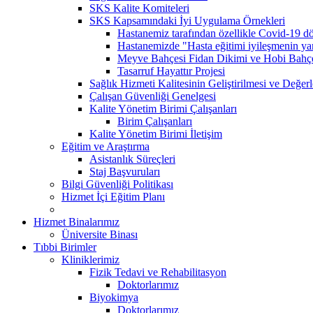
SKS Kalite Komiteleri
SKS Kapsamındaki İyi Uygulama Örnekleri
Hastanemiz tarafından özellikle Covid-19 dö
Hastanemizde "Hasta eğitimi iyileşmenin yarı
Meyve Bahçesi Fidan Dikimi ve Hobi Bahç
Tasarruf Hayattır Projesi
Sağlık Hizmeti Kalitesinin Geliştirilmesi ve Değer
Çalışan Güvenliği Genelgesi
Kalite Yönetim Birimi Çalışanları
Birim Çalışanları
Kalite Yönetim Birimi İletişim
Eğitim ve Araştırma
Asistanlık Süreçleri
Staj Başvuruları
Bilgi Güvenliği Politikası
Hizmet İçi Eğitim Planı
Hizmet Binalarımız
Üniversite Binası
Tıbbi Birimler
Kliniklerimiz
Fizik Tedavi ve Rehabilitasyon
Doktorlarımız
Biyokimya
Doktorlarımız