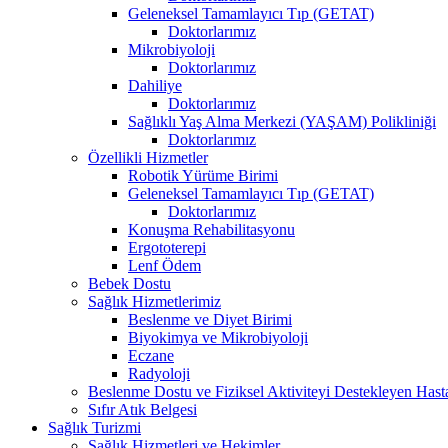
Geleneksel Tamamlayıcı Tıp (GETAT)
Doktorlarımız
Mikrobiyoloji
Doktorlarımız
Dahiliye
Doktorlarımız
Sağlıklı Yaş Alma Merkezi (YAŞAM) Polikliniği
Doktorlarımız
Özellikli Hizmetler
Robotik Yürüme Birimi
Geleneksel Tamamlayıcı Tıp (GETAT)
Doktorlarımız
Konuşma Rehabilitasyonu
Ergototerepi
Lenf Ödem
Bebek Dostu
Sağlık Hizmetlerimiz
Beslenme ve Diyet Birimi
Biyokimya ve Mikrobiyoloji
Eczane
Radyoloji
Beslenme Dostu ve Fiziksel Aktiviteyi Destekleyen Hast
Sıfır Atık Belgesi
Sağlık Turizmi
Sağlık Hizmetleri ve Hekimler