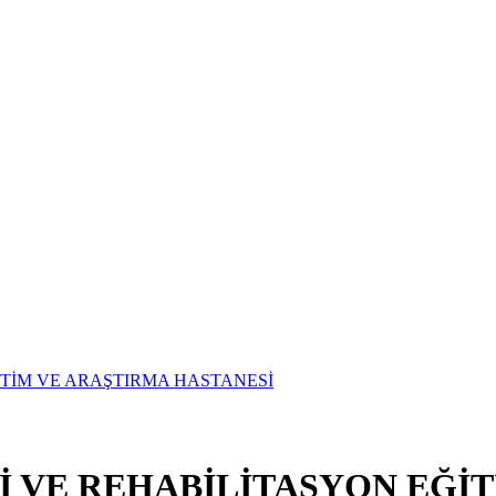
Vİ VE REHABİLİTASYON EĞİ