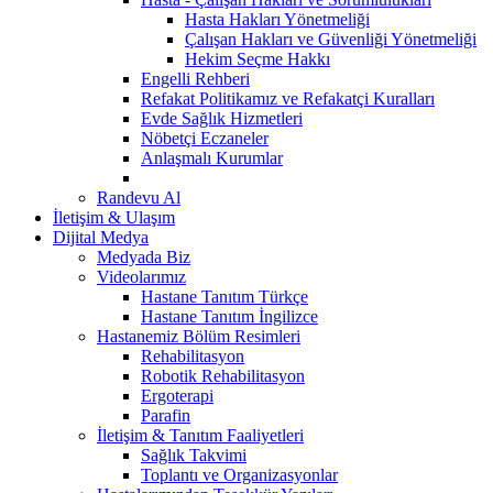
Hasta Hakları Yönetmeliği
Çalışan Hakları ve Güvenliği Yönetmeliği
Hekim Seçme Hakkı
Engelli Rehberi
Refakat Politikamız ve Refakatçi Kuralları
Evde Sağlık Hizmetleri
Nöbetçi Eczaneler
Anlaşmalı Kurumlar
Randevu Al
İletişim & Ulaşım
Dijital Medya
Medyada Biz
Videolarımız
Hastane Tanıtım Türkçe
Hastane Tanıtım İngilizce
Hastanemiz Bölüm Resimleri
Rehabilitasyon
Robotik Rehabilitasyon
Ergoterapi
Parafin
İletişim & Tanıtım Faaliyetleri
Sağlık Takvimi
Toplantı ve Organizasyonlar