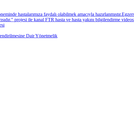
neminde hastalarımıza faydalı olabilmek amacıyla hazırlanmıstır.Egzers
sıdır." projesi ile kanal FTR hasta ve hasta yakını bilgilendirme videos
esi
lendirilmesine Dair Yönetmelik