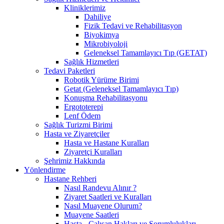
Kliniklerimiz
Dahiliye
Fizik Tedavi ve Rehabilitasyon
Biyokimya
Mikrobiyoloji
Geleneksel Tamamlayıcı Tıp (GETAT)
Sağlık Hizmetleri
Tedavi Paketleri
Robotik Yürüme Birimi
Getat (Geleneksel Tamamlayıcı Tıp)
Konuşma Rehabilitasyonu
Ergototerepi
Lenf Ödem
Sağlık Turizmi Birimi
Hasta ve Ziyaretçiler
Hasta ve Hastane Kuralları
Ziyaretçi Kuralları
Şehrimiz Hakkında
Yönlendirme
Hastane Rehberi
Nasıl Randevu Alınır ?
Ziyaret Saatleri ve Kuralları
Nasıl Muayene Olurum?
Muayene Saatleri
Hasta - Çalışan Hakları ve Sorumlulukları