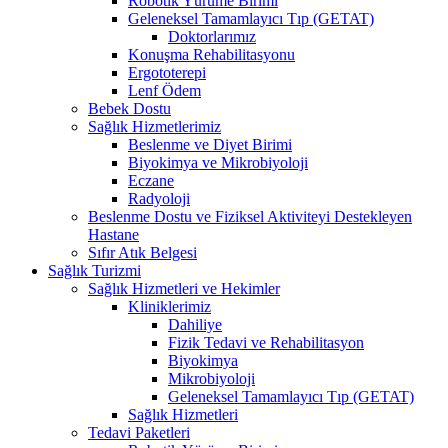
Robotik Yürüme Birimi
Geleneksel Tamamlayıcı Tıp (GETAT)
Doktorlarımız
Konuşma Rehabilitasyonu
Ergototerepi
Lenf Ödem
Bebek Dostu
Sağlık Hizmetlerimiz
Beslenme ve Diyet Birimi
Biyokimya ve Mikrobiyoloji
Eczane
Radyoloji
Beslenme Dostu ve Fiziksel Aktiviteyi Destekleyen
Hastane
Sıfır Atık Belgesi
Sağlık Turizmi
Sağlık Hizmetleri ve Hekimler
Kliniklerimiz
Dahiliye
Fizik Tedavi ve Rehabilitasyon
Biyokimya
Mikrobiyoloji
Geleneksel Tamamlayıcı Tıp (GETAT)
Sağlık Hizmetleri
Tedavi Paketleri