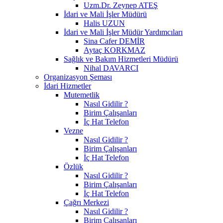
Uzm.Dr. Zeynep ATEŞ
İdari ve Mali İşler Müdürü
Halis UZUN
İdari ve Mali İşler Müdür Yardımcıları
Sina Cafer DEMİR
Aytaç KORKMAZ
Sağlık ve Bakım Hizmetleri Müdürü
Nihal DAVARCI
Organizasyon Şeması
İdari Hizmetler
Mutemetlik
Nasıl Gidilir ?
Birim Çalışanları
İç Hat Telefon
Vezne
Nasıl Gidilir ?
Birim Çalışanları
İç Hat Telefon
Özlük
Nasıl Gidilir ?
Birim Çalışanları
İç Hat Telefon
Çağrı Merkezi
Nasıl Gidilir ?
Birim Çalışanları