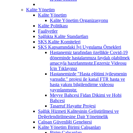
Kalite Yönetim
Kalite Yönetim
Kalite Yönetim Organizasyonu
Kalite Politikası
Faaliyetler
Sağlıkta Kalite Standartları
SKS Kalite Komiteleri
SKS Kapsamındaki İyi Uygulama Örnekleri
Hastanemiz tarafından özellikle Covid-19
döneminde hastalarımıza faydalı olabilmek
amacıyla hazırlanmıstır.Egzersiz Videosu
İçin Tıklayınız
Hastanemizde "Hasta eğitimi iyileşmenin
yarısıdır." projesi ile kanal FTR hasta ve
hasta yakını bilgilendirme videosu
yayınlanmıştır.
Meyve Bahçesi Fidan Dikimi ve Hobi
Bahçesi
Tasarruf Hayattır Projesi
Sağlık Hizmeti Kalitesinin Geliştirilmesi ve
Değerlendirilmesine Dair Yönetmelik
Çalışan Güvenliği Genelgesi
Kalite Yönetim Birimi Çalışanları
Birim Çalışanları