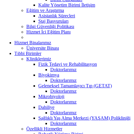
Kalite Yönetim Birimi İletişim
Eğitim ve Araştırma
Asistanlık Süreçleri
Staj Başvuruları
Bilgi Güvenliği Politikası
Hizmet İçi Eğitim Planı
Hizmet Binalarımız
Üniversite Binası
Tıbbi Birimler
Kliniklerimiz
Fizik Tedavi ve Rehabilitasyon
Doktorlarımız
Biyokimya
Doktorlarımız
Geleneksel Tamamlayıcı Tıp (GETAT)
Doktorlarımız
Mikrobiyoloji
Doktorlarımız
Dahiliye
Doktorlarımız
Sağlıklı Yaş Alma Merkezi (YAŞAM) Polikliniği
Doktorlarımız
Özellikli Hizmetler