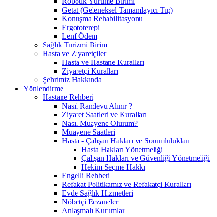
Robotik Yürüme Birimi
Getat (Geleneksel Tamamlayıcı Tıp)
Konuşma Rehabilitasyonu
Ergototerepi
Lenf Ödem
Sağlık Turizmi Birimi
Hasta ve Ziyaretçiler
Hasta ve Hastane Kuralları
Ziyaretçi Kuralları
Şehrimiz Hakkında
Yönlendirme
Hastane Rehberi
Nasıl Randevu Alınır ?
Ziyaret Saatleri ve Kuralları
Nasıl Muayene Olurum?
Muayene Saatleri
Hasta - Çalışan Hakları ve Sorumlulukları
Hasta Hakları Yönetmeliği
Çalışan Hakları ve Güvenliği Yönetmeliği
Hekim Seçme Hakkı
Engelli Rehberi
Refakat Politikamız ve Refakatçi Kuralları
Evde Sağlık Hizmetleri
Nöbetçi Eczaneler
Anlaşmalı Kurumlar