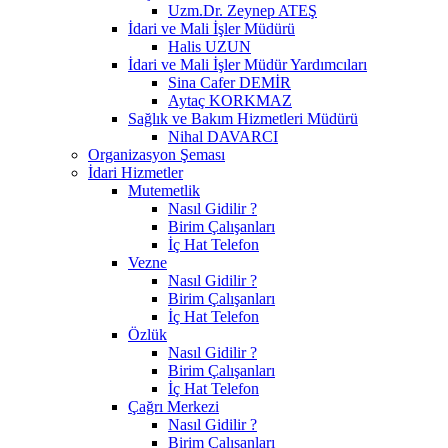
Uzm.Dr. Zeynep ATEŞ
İdari ve Mali İşler Müdürü
Halis UZUN
İdari ve Mali İşler Müdür Yardımcıları
Sina Cafer DEMİR
Aytaç KORKMAZ
Sağlık ve Bakım Hizmetleri Müdürü
Nihal DAVARCI
Organizasyon Şeması
İdari Hizmetler
Mutemetlik
Nasıl Gidilir ?
Birim Çalışanları
İç Hat Telefon
Vezne
Nasıl Gidilir ?
Birim Çalışanları
İç Hat Telefon
Özlük
Nasıl Gidilir ?
Birim Çalışanları
İç Hat Telefon
Çağrı Merkezi
Nasıl Gidilir ?
Birim Çalışanları