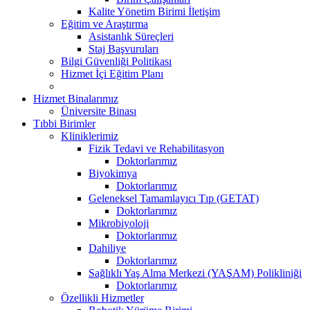
Kalite Yönetim Birimi İletişim
Eğitim ve Araştırma
Asistanlık Süreçleri
Staj Başvuruları
Bilgi Güvenliği Politikası
Hizmet İçi Eğitim Planı
Hizmet Binalarımız
Üniversite Binası
Tıbbi Birimler
Kliniklerimiz
Fizik Tedavi ve Rehabilitasyon
Doktorlarımız
Biyokimya
Doktorlarımız
Geleneksel Tamamlayıcı Tıp (GETAT)
Doktorlarımız
Mikrobiyoloji
Doktorlarımız
Dahiliye
Doktorlarımız
Sağlıklı Yaş Alma Merkezi (YAŞAM) Polikliniği
Doktorlarımız
Özellikli Hizmetler