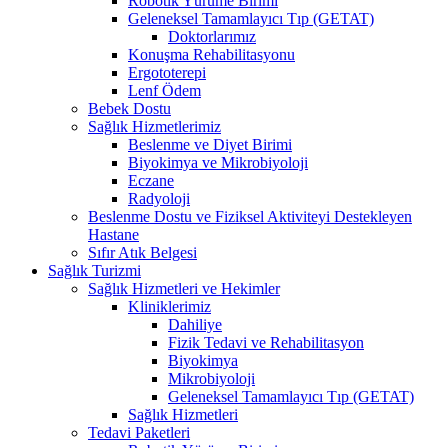
Robotik Yürüme Birimi
Geleneksel Tamamlayıcı Tıp (GETAT)
Doktorlarımız
Konuşma Rehabilitasyonu
Ergototerepi
Lenf Ödem
Bebek Dostu
Sağlık Hizmetlerimiz
Beslenme ve Diyet Birimi
Biyokimya ve Mikrobiyoloji
Eczane
Radyoloji
Beslenme Dostu ve Fiziksel Aktiviteyi Destekleyen
Hastane
Sıfır Atık Belgesi
Sağlık Turizmi
Sağlık Hizmetleri ve Hekimler
Kliniklerimiz
Dahiliye
Fizik Tedavi ve Rehabilitasyon
Biyokimya
Mikrobiyoloji
Geleneksel Tamamlayıcı Tıp (GETAT)
Sağlık Hizmetleri
Tedavi Paketleri