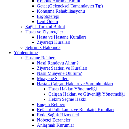
Robotik Yürüme Birimi
Getat (Geleneksel Tamamlayıcı Tıp)
Konuşma Rehabilitasyonu
Ergototerepi
Lenf Ödem
Sağlık Turizmi Birimi
Hasta ve Ziyaretçiler
Hasta ve Hastane Kuralları
Ziyaretçi Kuralları
Şehrimiz Hakkında
Yönlendirme
Hastane Rehberi
Nasıl Randevu Alınır ?
Ziyaret Saatleri ve Kuralları
Nasıl Muayene Olurum?
Muayene Saatleri
Hasta - Çalışan Hakları ve Sorumlulukları
Hasta Hakları Yönetmeliği
Çalışan Hakları ve Güvenliği Yönetmeliği
Hekim Seçme Hakkı
Engelli Rehberi
Refakat Politikamız ve Refakatçi Kuralları
Evde Sağlık Hizmetleri
Nöbetçi Eczaneler
Anlaşmalı Kurumlar