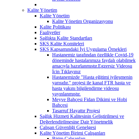
Kalite Yönetim
Kalite Yönetim
Kalite Yönetim Organizasyonu
Kalite Politikası
Faaliyetler
Sağlıkta Kalite Standartları
SKS Kalite Komiteleri
SKS Kapsamındaki İyi Uygulama Örnekleri
Hastanemiz tarafından özellikle Covid-19
döneminde hastalarımıza faydalı olabilmek
amacıyla hazırlanmıstır.Egzersiz Videosu
İçin Tıklayınız
Hastanemizde "Hasta eğitimi iyileşmenin
yarısıdır." projesi ile kanal FTR hasta ve
hasta yakını bilgilendirme videosu
yayınlanmıştır.
Meyve Bahçesi Fidan Dikimi ve Hobi
Bahçesi
Tasarruf Hayattır Projesi
Sağlık Hizmeti Kalitesinin Geliştirilmesi ve
Değerlendirilmesine Dair Yönetmelik
Çalışan Güvenliği Genelgesi
Kalite Yönetim Birimi Çalışanları
Birim Çalışanları