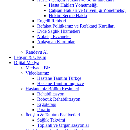
Hasta Hakları Yönetmeliği
Çalışan Hakları ve Güvenliği Yönetmeliği
Hekim Seçme Hakkı
Engelli Rehberi
Refakat Politikamız ve Refakatçi Kuralları
Evde Sağlık Hizmetleri
Nöbetçi Eczaneler
Anlaşmalı Kurumlar
Randevu Al
İletişim & Ulaşım
Dijital Medya
Medyada Biz
Videolarımız
Hastane Tanıtım Türkçe
Hastane Tanıtım İngilizce
Hastanemiz Bölüm Resimleri
Rehabilitasyon
Robotik Rehabilitasyon
Ergoterapi
Parafin
İletişim & Tanıtım Faaliyetleri
Sağlık Takvimi
Toplantı ve Organizasyonlar