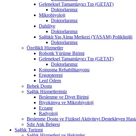
Geleneksel Tamamlayıcı Tıp (GETAT)
Doktorlarımız
Mikrobiyoloji
Doktorlarımız
Dahiliye
Doktorlarımız
Sağlıklı Yaş Alma Merkezi (YAŞAM) Polikliniği
Doktorlarımız
Özellikli Hizmetler
Robotik Yürüme Birimi
Geleneksel Tamamlayıcı Tıp (GETAT)
Doktorlarımız
Konuşma Rehabilitasyonu
Ergototerepi
Lenf Ödem
Bebek Dostu
Sağlık Hizmetlerimiz
Beslenme ve Diyet Birimi
Biyokimya ve Mikrobiyoloji
Eczane
Radyoloji
Beslenme Dostu ve Fiziksel Aktiviteyi Destekleyen Hast
Sıfır Atık Belgesi
Sağlık Turizmi
Sağlık Hizmetleri ve Hekimler