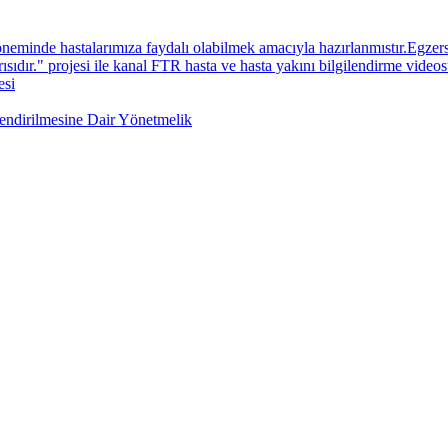
neminde hastalarımıza faydalı olabilmek amacıyla hazırlanmıstır.Egzers
sıdır." projesi ile kanal FTR hasta ve hasta yakını bilgilendirme videos
esi
lendirilmesine Dair Yönetmelik