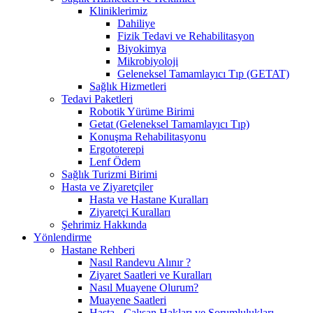
Kliniklerimiz
Dahiliye
Fizik Tedavi ve Rehabilitasyon
Biyokimya
Mikrobiyoloji
Geleneksel Tamamlayıcı Tıp (GETAT)
Sağlık Hizmetleri
Tedavi Paketleri
Robotik Yürüme Birimi
Getat (Geleneksel Tamamlayıcı Tıp)
Konuşma Rehabilitasyonu
Ergototerepi
Lenf Ödem
Sağlık Turizmi Birimi
Hasta ve Ziyaretçiler
Hasta ve Hastane Kuralları
Ziyaretçi Kuralları
Şehrimiz Hakkında
Yönlendirme
Hastane Rehberi
Nasıl Randevu Alınır ?
Ziyaret Saatleri ve Kuralları
Nasıl Muayene Olurum?
Muayene Saatleri
Hasta - Çalışan Hakları ve Sorumlulukları