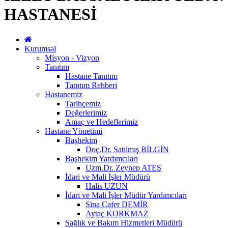
HASTANESİ
Kurumsal
Misyon - Vizyon
Tanıtım
Hastane Tanıtım
Tanıtım Rehberi
Hastanemiz
Tarihçemiz
Değerlerimiz
Amaç ve Hedeflerimiz
Hastane Yönetimi
Başhekim
Doç.Dr. Satılmış BİLGİN
Başhekim Yardımcıları
Uzm.Dr. Zeynep ATEŞ
İdari ve Mali İşler Müdürü
Halis UZUN
İdari ve Mali İşler Müdür Yardımcıları
Sina Cafer DEMİR
Aytaç KORKMAZ
Sağlık ve Bakım Hizmetleri Müdürü