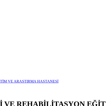
Vİ VE REHABİLİTASYON EĞİ