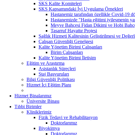
SKS Kalite Komiteleri
SKS Kapsamındaki İyi Uygulama Örnekleri
Hastanemiz tarafından özellikle Covid-19 dö
Hastanemizde "Hasta eğitimi iyileşmenin yarı
Meyve Bahçesi Fidan Dikimi ve Hobi Bahç
Tasarruf Hayattır Projesi
Sağlık Hizmeti Kalitesinin Geliştirilmesi ve Değer
Çalışan Güvenliği Genelgesi
Kalite Yönetim Birimi Çalışanları
Birim Çalışanları
Kalite Yönetim Birimi İletişim
Eğitim ve Araştırma
Asistanlık Süreçleri
Staj Başvuruları
Bilgi Güvenliği Politikası
Hizmet İçi Eğitim Planı
Hizmet Binalarımız
Üniversite Binası
Tıbbi Birimler
Kliniklerimiz
Fizik Tedavi ve Rehabilitasyon
Doktorlarımız
Biyokimya
Doktorlarımız