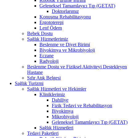
Robotik Yürüme Birimi
Geleneksel Tamamlayıcı Tıp (GETAT)
Doktorlarımız
Konuşma Rehabilitasyonu
Ergototerepi
Lenf Ödem
Bebek Dostu
Sağlık Hizmetlerimiz
Beslenme ve Diyet Birimi
Biyokimya ve Mikrobiyoloji
Eczane
Radyoloji
Beslenme Dostu ve Fiziksel Aktiviteyi Destekleyen
Hastane
Sıfır Atık Belgesi
Sağlık Turizmi
Sağlık Hizmetleri ve Hekimler
Kliniklerimiz
Dahiliye
Fizik Tedavi ve Rehabilitasyon
Biyokimya
Mikrobiyoloji
Geleneksel Tamamlayıcı Tıp (GETAT)
Sağlık Hizmetleri
Tedavi Paketleri