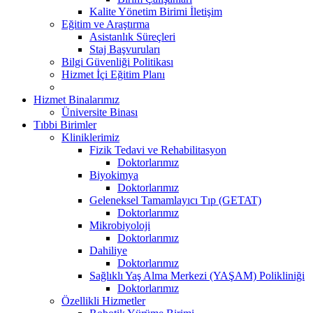
Kalite Yönetim Birimi İletişim
Eğitim ve Araştırma
Asistanlık Süreçleri
Staj Başvuruları
Bilgi Güvenliği Politikası
Hizmet İçi Eğitim Planı
Hizmet Binalarımız
Üniversite Binası
Tıbbi Birimler
Kliniklerimiz
Fizik Tedavi ve Rehabilitasyon
Doktorlarımız
Biyokimya
Doktorlarımız
Geleneksel Tamamlayıcı Tıp (GETAT)
Doktorlarımız
Mikrobiyoloji
Doktorlarımız
Dahiliye
Doktorlarımız
Sağlıklı Yaş Alma Merkezi (YAŞAM) Polikliniği
Doktorlarımız
Özellikli Hizmetler