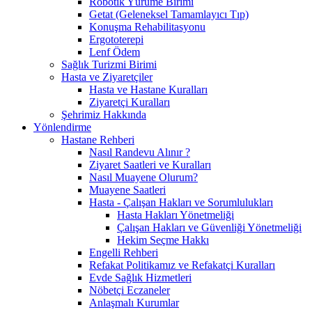
Robotik Yürüme Birimi
Getat (Geleneksel Tamamlayıcı Tıp)
Konuşma Rehabilitasyonu
Ergototerepi
Lenf Ödem
Sağlık Turizmi Birimi
Hasta ve Ziyaretçiler
Hasta ve Hastane Kuralları
Ziyaretçi Kuralları
Şehrimiz Hakkında
Yönlendirme
Hastane Rehberi
Nasıl Randevu Alınır ?
Ziyaret Saatleri ve Kuralları
Nasıl Muayene Olurum?
Muayene Saatleri
Hasta - Çalışan Hakları ve Sorumlulukları
Hasta Hakları Yönetmeliği
Çalışan Hakları ve Güvenliği Yönetmeliği
Hekim Seçme Hakkı
Engelli Rehberi
Refakat Politikamız ve Refakatçi Kuralları
Evde Sağlık Hizmetleri
Nöbetçi Eczaneler
Anlaşmalı Kurumlar