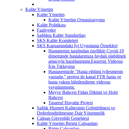
Kalite Yönetim
Kalite Yönetim
Kalite Yönetim Organizasyonu
Kalite Politikası
Faaliyetler
Sağlıkta Kalite Standartları
SKS Kalite Komiteleri
SKS Kapsamındaki İyi Uygulama Örnekleri
Hastanemiz tarafından özellikle Covid-19
döneminde hastalarımıza faydalı olabilmek
amacıyla hazırlanmıstır.Egzersiz Videosu
İçin Tıklayınız
Hastanemizde "Hasta eğitimi iyileşmenin
yarısıdır." projesi ile kanal FTR hasta ve
hasta yakını bilgilendirme videosu
yayınlanmıştır.
Meyve Bahçesi Fidan Dikimi ve Hobi
Bahçesi
Tasarruf Hayattır Projesi
Sağlık Hizmeti Kalitesinin Geliştirilmesi ve
Değerlendirilmesine Dair Yönetmelik
Çalışan Güvenliği Genelgesi
Kalite Yönetim Birimi Çalışanları
Birim Çalışanları