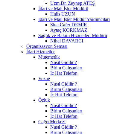
Uzm.Dr. Zeynep ATEŞ
İdari ve Mali İşler Müdürü
Halis UZUN
İdari ve Mali İşler Müdür Yardımcıları
Sina Cafer DEMİR
Aytaç KORKMAZ
Sağlık ve Bakım Hizmetleri Müdürü
Nihal DAVARCI
Organizasyon Şeması
İdari Hizmetler
Mutemetlik
Nasıl Gidilir ?
Birim Çalışanları
İç Hat Telefon
Vezne
Nasıl Gidilir ?
Birim Çalışanları
İç Hat Telefon
Özlük
Nasıl Gidilir ?
Birim Çalışanları
İç Hat Telefon
Çağrı Merkezi
Nasıl Gidilir ?
Birim Çalışanları