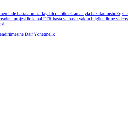
neminde hastalarımıza faydalı olabilmek amacıyla hazırlanmıstır.Egzers
sıdır." projesi ile kanal FTR hasta ve hasta yakını bilgilendirme videos
esi
lendirilmesine Dair Yönetmelik