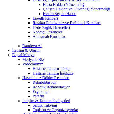
Hasta Hakları Yönetmeliği
Çalışan Hakları ve Güvenliği Yönetmeliği
Hekim Seçme Hakkı
Engelli Rehberi
Refakat Politikamız ve Refakatçi Kuralları
Evde Sağlık Hizmetleri
Nöbetçi Eczaneler
Anlaşmalı Kurumlar
Randevu Al
İletişim & Ulaşım
Dijital Medya
Medyada Biz
Videolarımız
Hastane Tanıtım Türkçe
Hastane Tanıtım İngilizce
Hastanemiz Bölüm Resimleri
Rehabilitasyon
Robotik Rehabilitasyon
Ergoterapi
Parafin
İletişim & Tanıtım Faaliyetleri
Sağlık Takvimi
Toplantı ve Organizasyonlar