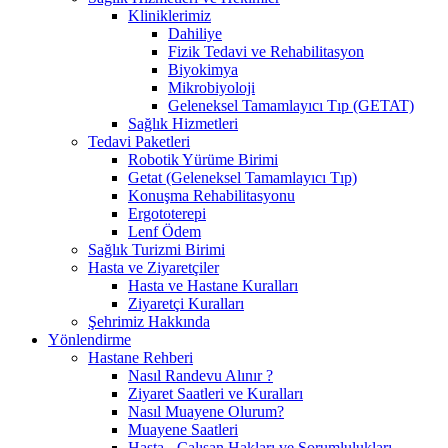
Kliniklerimiz
Dahiliye
Fizik Tedavi ve Rehabilitasyon
Biyokimya
Mikrobiyoloji
Geleneksel Tamamlayıcı Tıp (GETAT)
Sağlık Hizmetleri
Tedavi Paketleri
Robotik Yürüme Birimi
Getat (Geleneksel Tamamlayıcı Tıp)
Konuşma Rehabilitasyonu
Ergototerepi
Lenf Ödem
Sağlık Turizmi Birimi
Hasta ve Ziyaretçiler
Hasta ve Hastane Kuralları
Ziyaretçi Kuralları
Şehrimiz Hakkında
Yönlendirme
Hastane Rehberi
Nasıl Randevu Alınır ?
Ziyaret Saatleri ve Kuralları
Nasıl Muayene Olurum?
Muayene Saatleri
Hasta - Çalışan Hakları ve Sorumlulukları