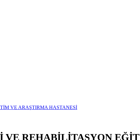
Vİ VE REHABİLİTASYON EĞİ