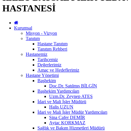
HASTANESİ
Kurumsal
Misyon - Vizyon
Tanıtım
Hastane Tanıtım
Tanıtım Rehberi
Hastanemiz
Tarihçemiz
Değerlerimiz
Amaç ve Hedeflerimiz
Hastane Yönetimi
Başhekim
Doç.Dr. Satılmış BİLGİN
Başhekim Yardımcıları
Uzm.Dr. Zeynep ATEŞ
İdari ve Mali İşler Müdürü
Halis UZUN
İdari ve Mali İşler Müdür Yardımcıları
Sina Cafer DEMİR
Aytaç KORKMAZ
Sağlık ve Bakım Hizmetleri Müdürü