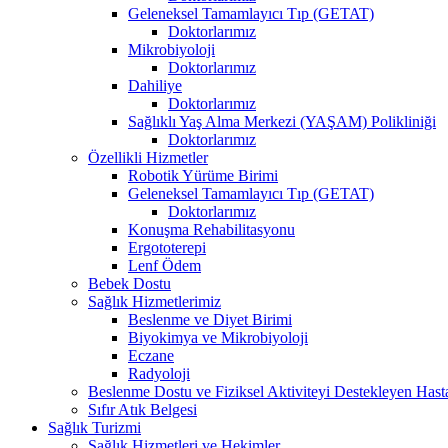
Geleneksel Tamamlayıcı Tıp (GETAT)
Doktorlarımız
Mikrobiyoloji
Doktorlarımız
Dahiliye
Doktorlarımız
Sağlıklı Yaş Alma Merkezi (YAŞAM) Polikliniği
Doktorlarımız
Özellikli Hizmetler
Robotik Yürüme Birimi
Geleneksel Tamamlayıcı Tıp (GETAT)
Doktorlarımız
Konuşma Rehabilitasyonu
Ergototerepi
Lenf Ödem
Bebek Dostu
Sağlık Hizmetlerimiz
Beslenme ve Diyet Birimi
Biyokimya ve Mikrobiyoloji
Eczane
Radyoloji
Beslenme Dostu ve Fiziksel Aktiviteyi Destekleyen Hast
Sıfır Atık Belgesi
Sağlık Turizmi
Sağlık Hizmetleri ve Hekimler