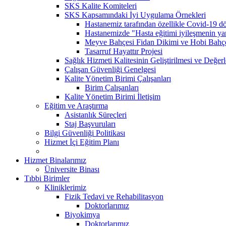
SKS Kalite Komiteleri
SKS Kapsamındaki İyi Uygulama Örnekleri
Hastanemiz tarafından özellikle Covid-19 dö
Hastanemizde "Hasta eğitimi iyileşmenin yarı
Meyve Bahçesi Fidan Dikimi ve Hobi Bahç
Tasarruf Hayattır Projesi
Sağlık Hizmeti Kalitesinin Geliştirilmesi ve Değer
Çalışan Güvenliği Genelgesi
Kalite Yönetim Birimi Çalışanları
Birim Çalışanları
Kalite Yönetim Birimi İletişim
Eğitim ve Araştırma
Asistanlık Süreçleri
Staj Başvuruları
Bilgi Güvenliği Politikası
Hizmet İçi Eğitim Planı
Hizmet Binalarımız
Üniversite Binası
Tıbbi Birimler
Kliniklerimiz
Fizik Tedavi ve Rehabilitasyon
Doktorlarımız
Biyokimya
Doktorlarımız